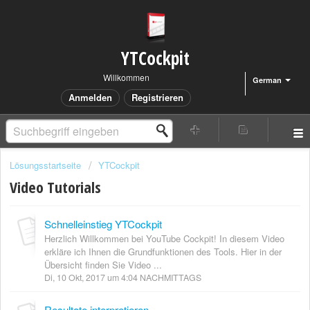
YTCockpit
Willkommen
German
Anmelden
Registrieren
Lösungsstartseite
YTCockpit
Video Tutorials
Schnelleinstieg YTCockpit
Herzlich Willkommen bei YouTube Cockpit! In diesem Video
erkläre ich Ihnen die Grundfunktionen des Tools. Hier in der
Übersicht finden Sie Video ...
Di, 10 Okt, 2017 um 4:04 NACHMITTAGS
Resultate interpretieren